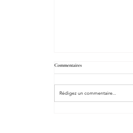
Commentaires
Rédigez un commentaire...
Quelle est la meilleure marque de
spa ? Nos conseils pour faire le
bon choix