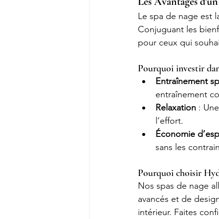
Les Avantages d'un
Le spa de nage est la
Conjuguant les bienfa
pour ceux qui souhai
Pourquoi investir dan
Entraînement sp
entraînement co
Relaxation
 : Un
l’effort.
Économie d’es
sans les contrai
Pourquoi choisir Hy
Nos spas de nage all
avancés et de design
intérieur. Faites con