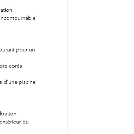
ation. 
 incontournable 
courant pour un 
dre après 
es d’une piscine 
tration 
extérieur ou 