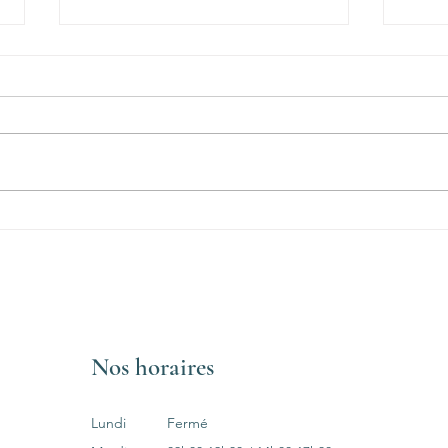
Quel spa pour soulager les
Quel 
douleurs au dos ?
l'arth
Nos horaires
Lundi
Fermé