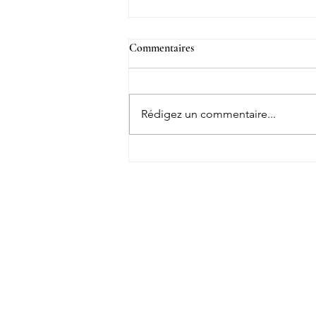
Commentaires
Rédigez un commentaire...
Quelle est la meilleure marque de
spa ? Nos conseils pour faire le
bon choix