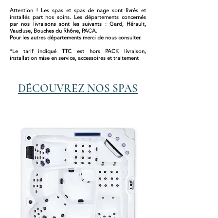
aux produits de désinfection de jouer
Attention ! Les spas et spas de nage sont livrés et
pleinement leur rôle.
installés part nos soins. Les départements concernés
par nos livraisons sont les suivants : Gard, Hérault,
Le pH de l'eau doit être maintenu entre
Vaucluse, Bouches du Rhône, PACA.
7,0 et 7,2.
Pour les autres départements merci de nous consulter.
*Le tarif indiqué TTC est hors PACK livraison,
La pastille pH - Tab à dissolution rapide
installation mise en service, accessoires et traitement
simplifie la régulation du pH en éliminant
le dosage approximatif.
DÉCOUVREZ NOS SPAS
Dosage précis en 1 seul geste.