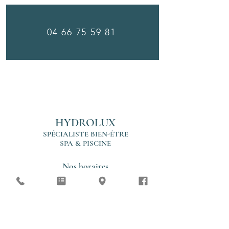
04 66 75 59 81
HYDROLUX
SPÉCIALISTE
BIEN-ÊTRE
SPA & PISCINE
Nos horaires
Lundi
Fermé
Mardi
09h00
12h30 / 14h00 17h30
Mercredi
09h00
12h30 / 14h00 17h30
Jeudi
09h00
12h30 / 14h00 17h30