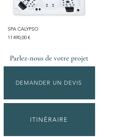
SPA CALYPSO
SPA OPALYS
Prix
Prix
11 490,00 €
11 490,00 €
Parlez-nous de votre projet
DEMANDER UN DEVIS
ITINÉRAIRE