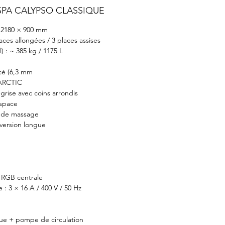
SPA CALYPSO CLASSIQUE
× 2180 × 900 mm
aces allongées / 3 places assises
) : ~ 385 kg / 1175 L
rcé (6,3 mm
 ARCTIC
rise avec coins arrondis
espace
s de massage
 version longue
e RGB centrale
 : 3 × 16 A / 400 V / 50 Hz
que + pompe de circulation