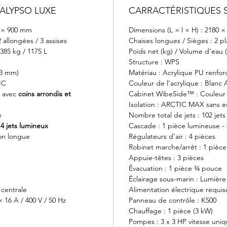
ALYPSO LUXE
CARRACTÉRISTIQUES 
0 × 900 mm
Dimensions (L × l × H) : 2180 
2 allongées / 3 assises
Chaises longues / Sièges : 2 pl
 385 kg / 1175 L
Poids net (kg) / Volume d’eau (l
Structure : WPS
,3 mm)
Matériau : Acrylique PU renfo
IC
Couleur de l’acrylique : Blanc
e avec
coins arrondis et
Cabinet WibeSide™ : Couleur g
Isolation : ARCTIC MAX sans 
e
Nombre total de jets : 102 jet
14 jets lumineux
Cascade : 1 pièce lumineuse -
ion longue
Régulateurs d’air : 4 pièces
Robinet marche/arrêt : 1 pièce
Appuie-têtes : 3 pièces
Évacuation : 1 pièce ¾ pouce
Éclairage sous-marin : Lumièr
 centrale
Alimentation électrique requise
× 16 A / 400 V / 50 Hz
Panneau de contrôle : K500
Chauffage : 1 pièce (3 kW)
Pompes : 3 x 3 HP vitesse uni