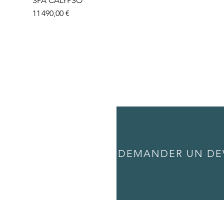
SPA CALYPSO
Prix
11 490,00 €
DEMANDER UN DE