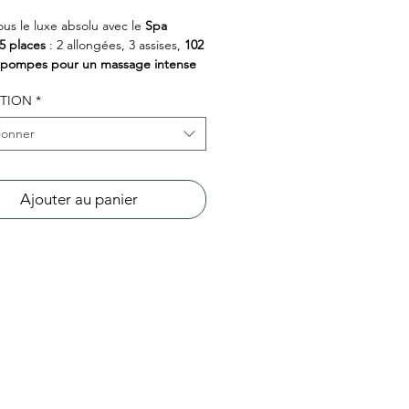
ous le luxe absolu avec le
Spa
5 places
: 2 allongées, 3 assises,
102
pompes pour un massage intense
ant
.
TION
*
affiné, éclairage
chromothérapie
et
ersif pour une ambiance digne des
ionner
aux spas. Chaque séance devient un
ensoriel
, entre confort, détente et
 Le bien-être n’a jamais été aussi
Ajouter au panier