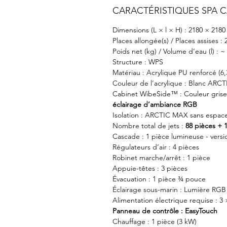
CARACTÉRISTIQUES SPA C
Dimensions (L × l × H) : 2180 × 218
Places allongée(s) / Places assises : 
Poids net (kg) / Volume d’eau (l) : ~
Structure : WPS
Matériau : Acrylique PU renforcé (6
Couleur de l’acrylique : Blanc ARCT
Cabinet WibeSide™ : Couleur gris
éclairage d’ambiance RGB
Isolation : ARCTIC MAX sans espac
Nombre total de jets :
88 pièces + 
Cascade : 1 pièce lumineuse - vers
Régulateurs d’air : 4 pièces
Robinet marche/arrêt : 1 pièce
Appuie-têtes : 3 pièces
Évacuation : 1 pièce ¾ pouce
Éclairage sous-marin : Lumière RGB
Alimentation électrique requise : 3 
Panneau de contrôle : EasyTouch
Chauffage : 1 pièce (3 kW)