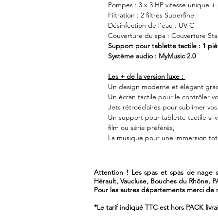
Pompes : 3 x 3 HP vitesse unique +
Filtration : 2 filtres Superfine
Désinfection de l’eau : UV-C
Couverture du spa : Couverture St
Support pour tablette tactile : 1 pi
Système audio : MyMusic 2.0
Les + de la version luxe :
Un design moderne et élégant gràce
Un écran tactile pour le contrôler v
Jets rétroéclairés pour sublimer vos
Un support pour tablette tactile si 
film ou série préférés,
La musique pour une immersion tota
Attention ! Les spas et spas de nage so
Hérault, Vaucluse, Bouches du Rhône, 
Pour les autres départements merci de n
*Le tarif indiqué TTC est hors PACK livra