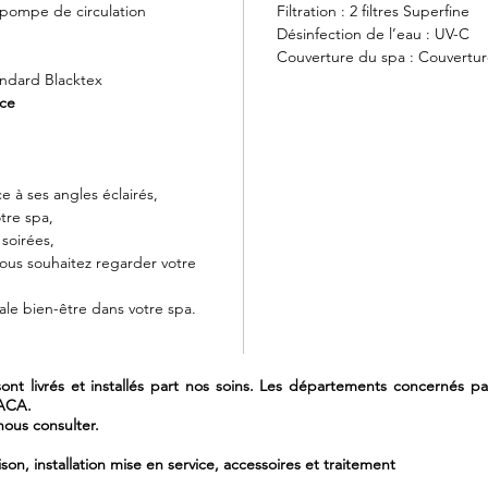
 pompe de circulation
Filtration : 2 filtres Superfine
Désinfection de l’eau : UV-C
Couverture du spa : Couvertur
andard Blacktex
èce
 à ses angles éclairés,
otre spa,
 soirées,
vous souhaitez regarder votre
le bien-être dans votre spa.
nt livrés et installés part nos soins. Les départements concernés par 
PACA.
ous consulter.
ison, installation mise en service, accessoires et traitement