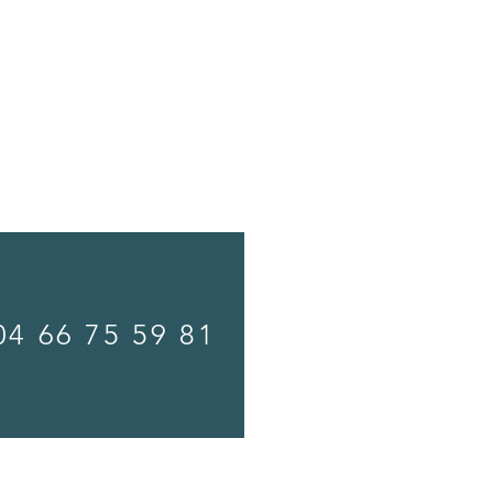
SPA OPA
Prix
11 490,00
04 66 75 59 81