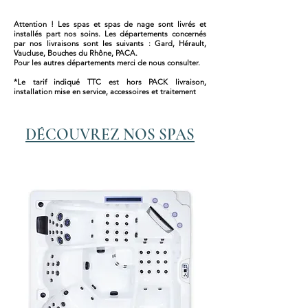
de la régler selon vos préférences.
Attention ! Les spas et spas de nage sont livrés et
Pompes : 1 × 3 HP vitesse unique
installés part nos soins. Les départements concernés
offrant un massage opérationnel.
par nos livraisons sont les suivants : Gard, Hérault,
Vaucluse, Bouches du Rhône, PACA.
Pompe de circulation : Pompe W-EC
Pour les autres départements merci de nous consulter.
(0,25 kW) permettant une circulation
*Le tarif indiqué TTC est hors PACK livraison,
de l’eau optimale.
installation mise en service, accessoires et traitement
Filtre à cartouche : 1 filtre MicroPlus
Anti-bactérie afin d’avoir une filtration
des plus efficaces.
DÉCOUVREZ NOS SPAS
Assainissement de l’eau : Ozmix
System (Ozone + mixer) pour une
désinfection efficace de l’eau tout en
réduisant les produits chimiques.
Design et Confort
Appui-têtes : 3 appui-têtes
ergonomiques pour un confort optimal
lors de votre massage.
Système audio Mymusic™ 2.0 : Pour
une expérience sensorielle complète,
avec un système audio intégré