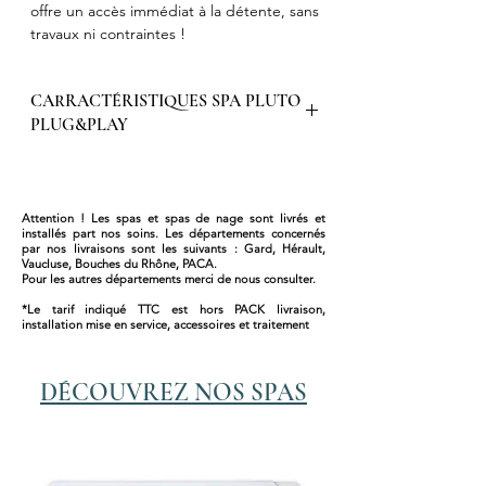
offre un accès immédiat à la détente, sans
travaux ni contraintes !
Grâce à son branchement sur simple prise
électrique, il s’installe en un clin d’œil,
CARRACTÉRISTIQUES SPA PLUTO
chez vous ou en location.
PLUG&PLAY
Compact, confortable et équipé de jets
performants, il est idéal pour se relaxer en
COLORIS ICE WHITE uniquement
famille ou entre amis.
Le
Spa Pluto
, c’est la simplicité au service
Description :
du bien-être, à portée de main.
Attention ! Les spas et spas de nage sont livrés et
5 places dont deux allongées
installés part nos soins. Les départements concernés
par nos livraisons sont les suivants : Gard, Hérault,
Vaucluse, Bouches du Rhône, PACA.
200X200X89
Pour les autres départements merci de nous consulter.
236Kg -- 956L
*Le tarif indiqué TTC est hors PACK livraison,
42 jets inox
installation mise en service, accessoires et traitement
1 Pompe de 3HP bi-vitesses
DÉCOUVREZ NOS SPAS
Système GECKO non tactile
Réchauffeur 2KW
Chromothérapie par 16 Leds
Couverture renforcée isolante
Triple isolation (Habillage, Coque et Cuve)