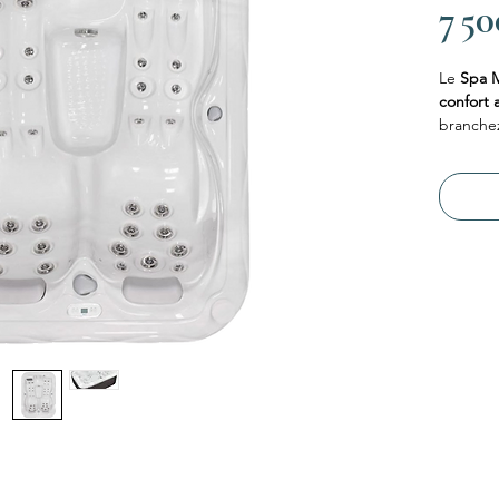
7 5
Le
Spa M
confort 
branchez
classiqu
Avec se
expérie
format c
Parfait
sans tra
Le
Spa 
vous… en