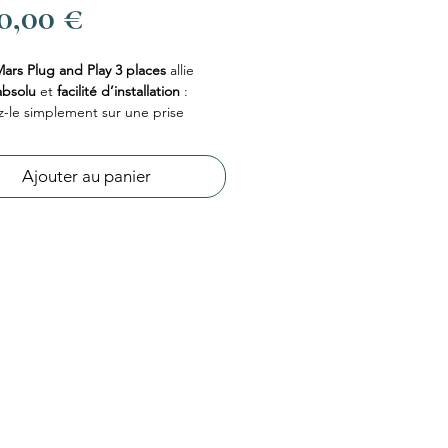
Prix
00,00 €
ars Plug and Play 3 places
allie
absolu
et
facilité d’installation
:
-le simplement sur une prise
e et détendez-vous.
s
2 places allongées
, il offre une
nce de massage complète dans un
Ajouter au panier
ompact, idéal pour petits espaces.
 pour un moment de détente à deux,
vaux ni contraintes.
Mars
, c’est le luxe qui s’invite chez
 toute simplicité.