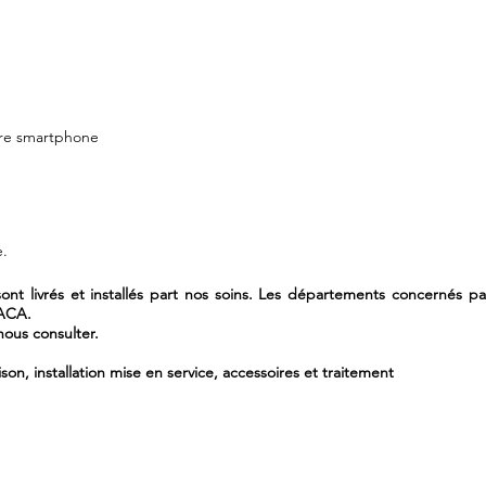
otre smartphone
e.
nt livrés et installés part nos soins. Les départements concernés par 
PACA.
ous consulter.
ison, installation mise en service, accessoires et traitement