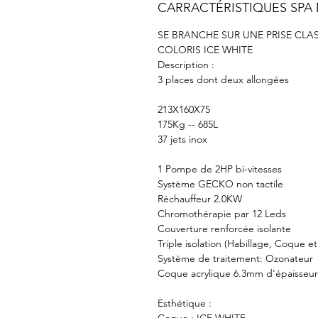
CARRACTÉRISTIQUES SPA
SE BRANCHE SUR UNE PRISE CLA
COLORIS ICE WHITE
Description :
3 places dont deux allongées
213X160X75
175Kg -- 685L
37 jets inox
1 Pompe de 2HP bi-vitesses
Système GECKO non tactile
Réchauffeur 2.0KW
Chromothérapie par 12 Leds
Couverture renforcée isolante
Triple isolation (Habillage, Coque e
Système de traitement: Ozonateur
Coque acrylique 6.3mm d'épaisseu
Esthétique :