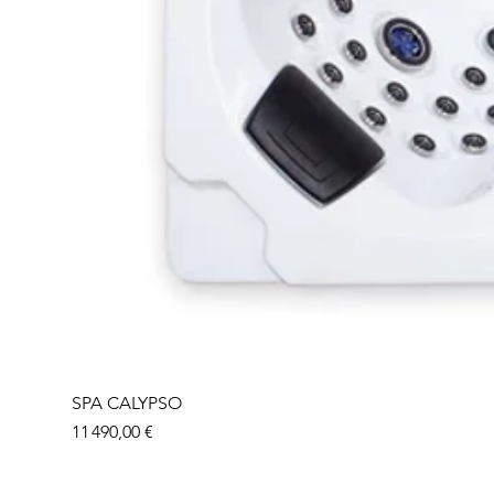
SPA CALYPSO
Prix
11 490,00 €