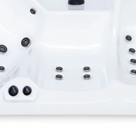
d'exp
vous 
maint
perso
néces