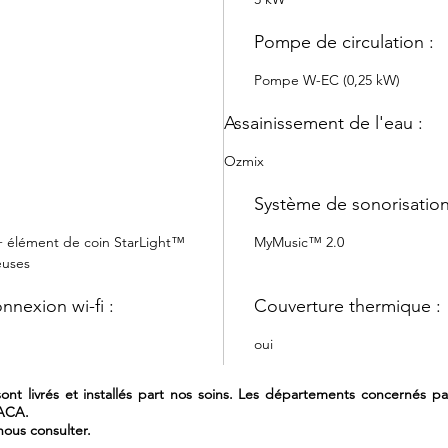
: en 
uniq
Pompe de circulation :
Pompe
Pomp
Pompe W-EC (0,25 kW)
circ
Filtr
Assainissement de l'eau :
anti
Ozmix
App S
Compr
Système de sonorisation
Design e
+ élément de coin StarLight™
MyMusic™ 2.0
Coule
euses
Canyo
Coule
nnexion wi-fi :
Couverture thermique :
Lumiè
dans 
oui
lumi
La légis
nt livrés et installés part nos soins. Les départements concernés par 
PACA.
pour les
ous consulter.
incluant