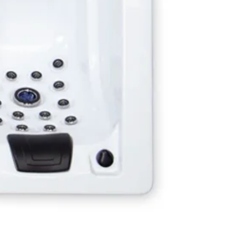
erts est à votre disposition pour
accompagner dans l'entretien et la
enance de votre spa, avec un suivi
nnalisé et de réparations rapides si
saire.