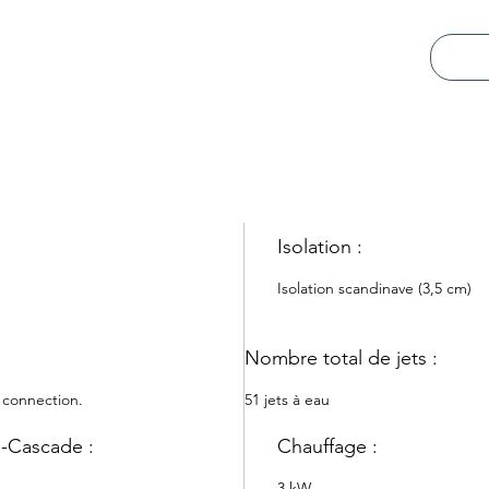
allon
Poids
L
Jupe 
textu
Alime
& Pla
Vidan
vide 
Technolo
Isolation :
Boîti
Gecko
Isolation scandinave (3,5 cm)
Panne
prote
Nombr
Nombre total de jets :
Récha
Stan
 connection.
51 jets à eau
Pompe
(éner
e-Cascade :
Chauffage :
3 kW 
Écha
3 kW