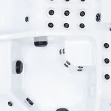
conne
jusqu
Un éc
théra
Fabrica
Fabriqué
reflète 
normes e
avancée
design r
qualité 
Garantie
Garan
10 an
de la
garan
plomb
de fu
fabri
Servi