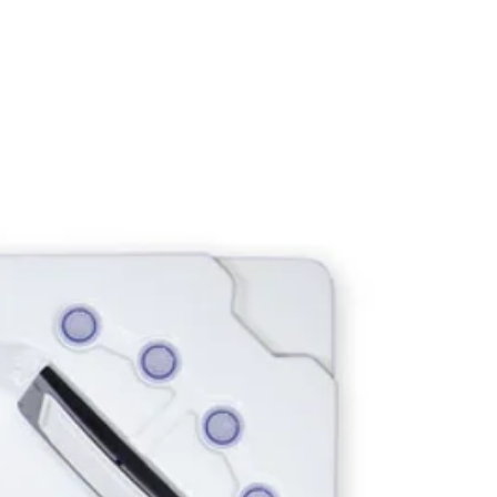
stème de filtration
ystème de dosage automatisé de
its chimiques
iltration fonctionnant 24 heures sur
ence d’articles périssables installés
lorinateur
evilla P&P va au-delà des exigences
rme HSG282 en offrant des
istiques exceptionnelles telles que :
idange rapide en 10 minutes
mps de chauffage réduit à 3-5
s grâce aux option de chauffage
de
pompe à chaleur et un chauffage
de Smart Heater
commandes de spa inviolables
onctionnement écologique et
ome en énergie
pplication smartphone et une