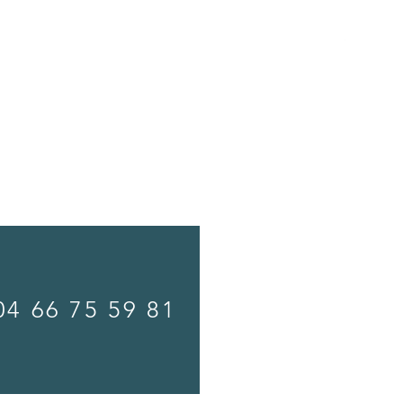
SPA OPA
Prix
11 490,00
04 66 75 59 81