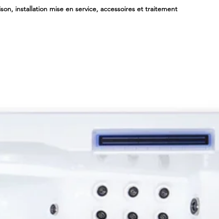
Un sy
ison, installation mise en service, accessoires et traitement
Un s
produ
Une f
24
L’abs
Un ch
Le spa S
de la no
caractér
Une v
Un te
heure
rapi
Une 
rapi
Des 
Un f
écon
Une a